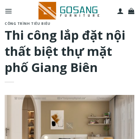
Bỏ
qua
nội
CÔNG TRÌNH TIÊU BIỂU
dung
Thi công lắp đặt nội
thất biệt thự mặt
phố Giang Biên