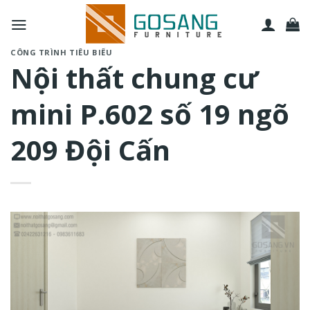
Bỏ
qua
nội
CÔNG TRÌNH TIÊU BIỂU
dung
Nội thất chung cư
mini P.602 số 19 ngõ
209 Đội Cấn