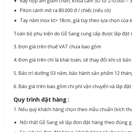
Ray hộp âm giảm chấn, khóa cam 3D từ 210.000 – 
Piton cánh mở ra 80.000 đ / chiếc (nếu có)
Tay nắm inox kt> 18cm, giá tùy theo lựa chọn của
Toàn bộ phụ kiện do Gỗ Sang cung cấp được lắp đặt 
3. Đơn giá trên thuế VAT chưa bao gồm
4. Đơn giá trên chỉ là khái toán, sẽ thay đổi khi có bả
5. Bảo trì dưỡng 03 năm, bảo hành sản phẩm 12 tháng v
6. Báo giá trên bao gồm chi phí vận chuyển và lắp đặt
Quy trình đặt hàng :
1. Nếu quý khách hàng chọn theo mẫu chuẩn (kích t
Nội thất Gỗ Sang sẽ lập đơn đặt hàng theo đúng gi