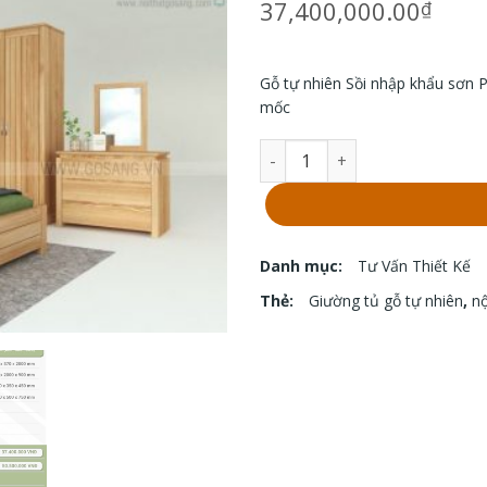
37,400,000.00
₫
Gỗ tự nhiên Sồi nhập khẩu sơn 
mốc
Bộ giường tủ GS-T39 số lượ
Danh mục:
Tư Vấn Thiết Kế
Thẻ:
Giường tủ gỗ tự nhiên
,
nộ