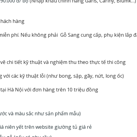
390.000 đ/ bộ
(Nhập khẩu chính hãng Garis, Cariny, Blumk…)
 khách hàng
miễn phí.
Nếu không phải Gỗ Sang cung cấp, phụ kiện lắp đặt
n vẽ chi tiết kỹ thuật và nghiệm thu theo thực tế thi công
ới các kỹ thuật lỗi (như bong, sập, gãy, nứt, long ốc)
 tại Hà Nội với đơn hàng trên 10 triệu đồng
hước và màu sắc như sản phẩm mẫu)
á niên yết trên website
giường tủ giá rẻ