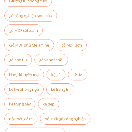
Giường tủ phòng cưới
gỗ công nghiệp sơn màu
gỗ MDF cốt xanh
Gỗ MDF phủ Melamine
gỗ MDF sơn
gỗ sơn PU
gỗ veneer sồi
Hàng khuyến mại
kệ gỗ
kệ tivi
kệ tivi phòng ngủ
kệ trang trí
kệ trưng bày
kệ đẹp
nội thất giá rẻ
nội thất gỗ công nghiệp