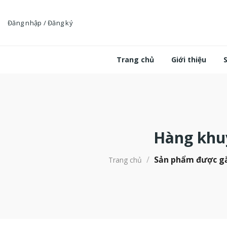
Bỏ
qua
Đăng nhập / Đăng ký
nội
dung
Trang chủ
Giới thiệu
Hàng khu
/
Sản phẩm được gắ
Trang chủ