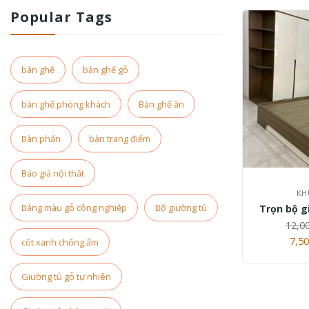
Popular Tags
bàn ghế
bàn ghế gỗ
bàn ghế phòng khách
Bàn ghế ăn
Bàn phấn
bàn trang điểm
+
Báo giá nội thất
KH
Bảng màu gỗ công nghiệp
Bộ giường tủ
Trọn bộ g
12,0
Giá
7,50
cốt xanh chống ẩm
gốc
là:
12,0
Giường tủ gỗ tự nhiên