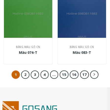
BẢNG MÀU GỖ CN
BẢNG MÀU GỖ CN
Màu 074-T
Màu 083-T
1
2
3
4
…
15
16
17