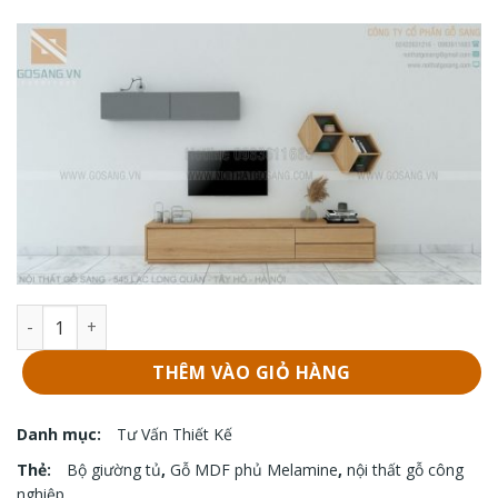
Bộ giường tủ GS-M20 số lượng
THÊM VÀO GIỎ HÀNG
Danh mục:
Tư Vấn Thiết Kế
Thẻ:
Bộ giường tủ
,
Gỗ MDF phủ Melamine
,
nội thất gỗ công
nghiệp