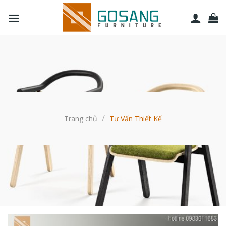
Bỏ
qua
nội
dung
/
Trang chủ
Tư Vấn Thiết Kế