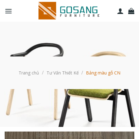
Bỏ
qua
nội
dung
/
/
Trang chủ
Tư Vấn Thiết Kế
Bảng màu gỗ CN