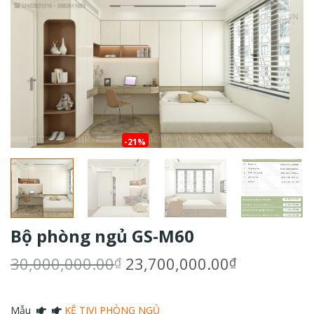
-21%
Bộ phòng ngủ GS-M60
Giá
Giá
30,000,000.00
23,700,000.00
₫
₫
gốc
hiện
là:
tại
30,000,000.00₫.
là:
Mẫu
KỆ TIVI PHÒNG NGỦ