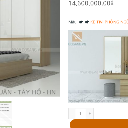
14,600,000.00
₫
Mẫu
KỆ TIVI PHÒNG NG
Bộ giường tủ GS-M14 số lượ