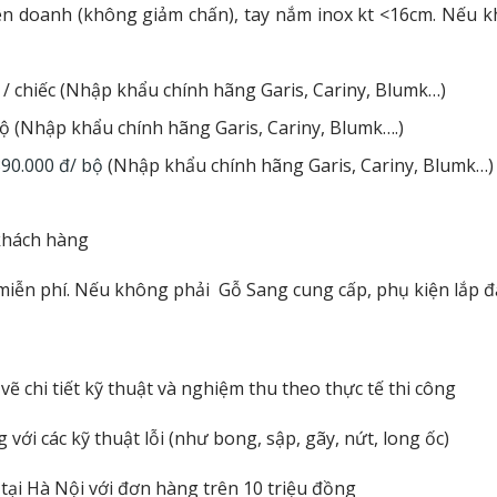
iên doanh (không giảm chấn), tay nắm inox kt <16cm.
Nếu kh
 / chiếc (Nhập khẩu chính hãng Garis, Cariny, Blumk…)
bộ (Nhập khẩu chính hãng Garis, Cariny, Blumk….)
390.000 đ/ bộ
(Nhập khẩu chính hãng Garis, Cariny, Blumk…)
 khách hàng
miễn phí.
Nếu không phải Gỗ Sang cung cấp, phụ kiện lắp đặt
n vẽ chi tiết kỹ thuật và nghiệm thu theo thực tế thi công
ới các kỹ thuật lỗi (như bong, sập, gãy, nứt, long ốc)
 tại Hà Nội với đơn hàng trên 10 triệu đồng